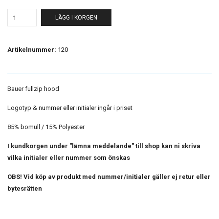
LÄGG I KORGEN
Artikelnummer:
120
Bauer fullzip hood
Logotyp & nummer eller initialer ingår i priset
85% bomull / 15% Polyester
I kundkorgen under "lämna meddelande" till shop kan ni skriva
vilka initialer eller nummer som önskas
OBS! Vid köp av produkt med nummer/initialer gäller ej retur eller
bytesrätten