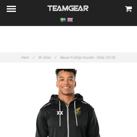
Hem
/
IK Göta
/
Bauer Fullzip hoodie - Göta 25/26