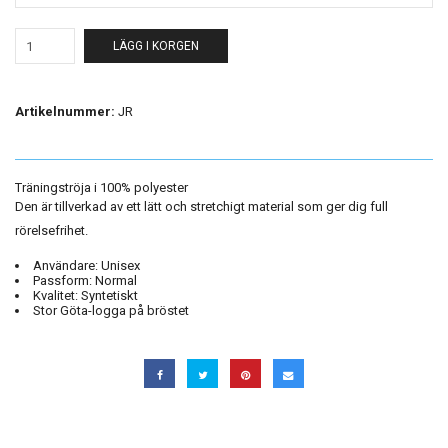
LÄGG I KORGEN
Artikelnummer:
JR
Träningströja i 100% polyester
Den är tillverkad av ett lätt och stretchigt material som ger dig full
rörelsefrihet.
Användare:
Unisex
Passform:
Normal
Kvalitet:
Syntetiskt
Stor Göta-logga på bröstet