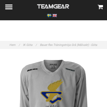
Hem
/
IK Göta
/
Bauer flex Träningströja Grå (Målvakt) - Göta