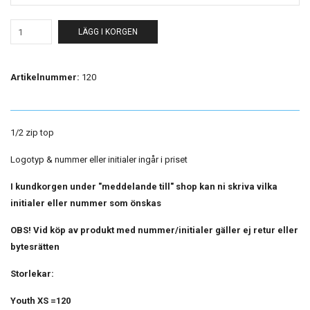
LÄGG I KORGEN
Artikelnummer:
120
1/2 zip top
Logotyp & nummer eller initialer ingår i priset
I kundkorgen under "meddelande till" shop kan ni skriva vilka
initialer eller nummer som önskas
OBS! Vid köp av produkt med nummer/initialer gäller ej retur eller
bytesrätten
Storlekar:
Youth XS =120