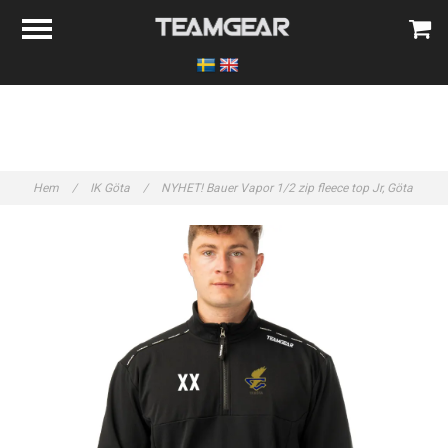
Hem
/
IK Göta
/
NYHET! Bauer Vapor 1/2 zip fleece top Jr, Göta