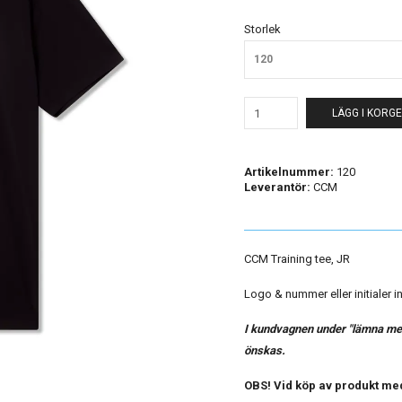
Storlek
120
LÄGG I KORG
Artikelnummer:
120
Leverantör:
CCM
CCM Training tee, JR
Logo & nummer eller initialer in
I kundvagnen under "lämna med
önskas.
OBS! Vid köp av produkt med