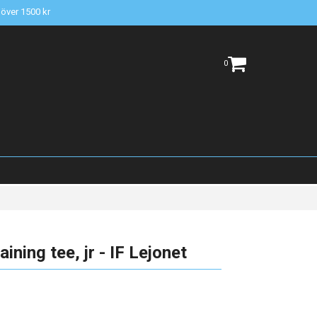
t över 1500 kr
0
ing tee, jr - IF Lejonet