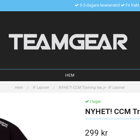
3-5 dagars leveranstid
Fri frak
HEM
Hem
/
IF Lejonet
/
NYHET! CCM Training tee, jr - IF Lejonet
I lager.
NYHET! CCM Train
299 kr