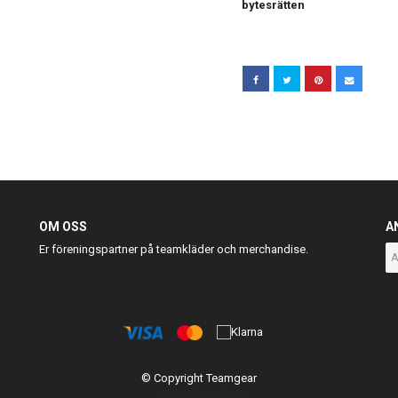
bytesrätten
OM OSS
A
Er föreningspartner på teamkläder och merchandise.
© Copyright Teamgear
Powered by Quickbutik