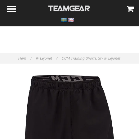
Hem
/
IF Lejonet
/
CCM Training Shorts, Sr - IF Lejonet