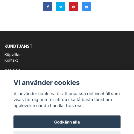
KUNDTJÄNST
Köpvillkor
Kontakt
OM OSS
Er föreningspartner på teamkläder och merchandise.
Vi använder cookies
ANMÄL DIG TILL VÅRT NYHETSBREV
Vi använder cookies för att anpassa det innehåll som
Prenumerera
visas för dig och för att du ska få bästa tänkbara
upplevelse när du handlar hos oss.
Godkänn alla