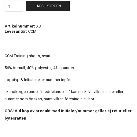
LÄGG I KORGEN
Artikelnummer:
XS
Leverantör:
CCM
CCM Training shorts, svart
56% bomull, 40% polyester, 4% spandex
Logotyp & Initialer eller nummer ingår
I kundkorgen under "meddelande till" kan ni skriva vilka initialer eller
nummer som önskas, samt vilken förening ni tillhör
OBS! Vid köp av produkt med initialer/nummer gäller ej retur eller
bytesrätten