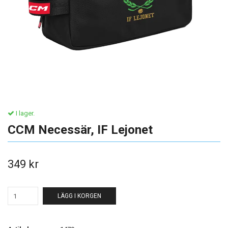
I lager.
CCM Necessär, IF Lejonet
349 kr
LÄGG I KORGEN