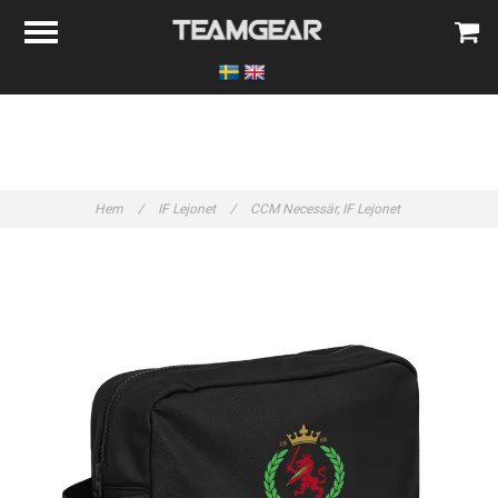
Hem
/
IF Lejonet
/
CCM Necessär, IF Lejonet