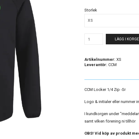
Storlek
XS
LÄGG I KORG
Artikelnummer:
XS
Leverantör:
CCM
CCM Locker 1/4 Zip -Sr
Logo & initialer eller nummer i
I kundkorgen under "meddelande
samt vilken förening ni tillhör
OBS! Vid köp av produkt med