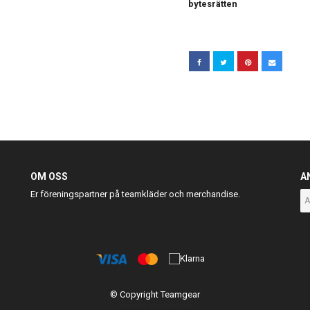
bytesrätten
OM OSS
A
Er föreningspartner på teamkläder och merchandise.
© Copyright Teamgear
Powered by Quickbutik