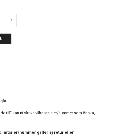
EN
ngår
 till" kan ni skriva vilka initialer/nummer som önska,
 initialer/nummer gäller ej retur eller