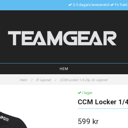
3-5 dagars leveranstid
Fri frak
HEM
Hem
/
IF Lejonet
/
CCM Locker 1/4 Zip, Sr- Lejonet
I lager.
CCM Locker 1/4 
599 kr