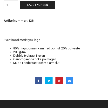
LÄGG I KORGEN
Artikelnummer:
128
Svart hood med tryck logo
80% ringspunnen kammad bomull 20% polyester
280 g/m2
Dubbla tyglager i luvan
Genomgående ficka på magen
Mudd i nederkant och vid ärmslut