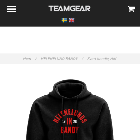
Hem
/
HELENELUND BANDY
/
Svart hoodie, HIK