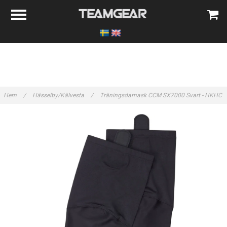
Hem
/
Hässelby/Kälvesta
/
Träningsdamask CCM SX7000 Svart - HKHC