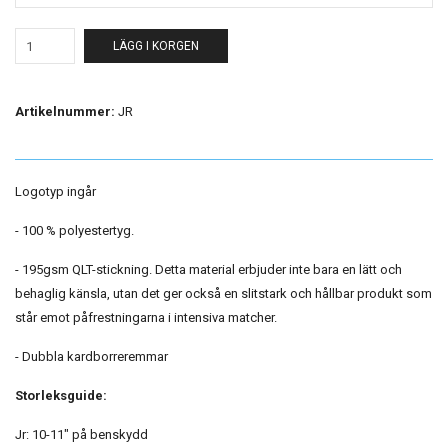
LÄGG I KORGEN
Artikelnummer:
JR
Logotyp ingår
- 100 % polyestertyg.
- 195gsm QLT-stickning. Detta material erbjuder inte bara en lätt och
behaglig känsla, utan det ger också en slitstark och hållbar produkt som
står emot påfrestningarna i intensiva matcher.
- Dubbla kardborreremmar
Storleksguide:
Jr: 10-11" på benskydd