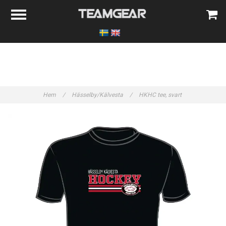
Hem
/
Hässelby/Kälvesta
/
HKHC tee, svart