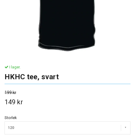
I lager.
HKHC tee, svart
199 kr
149 kr
Storlek
120