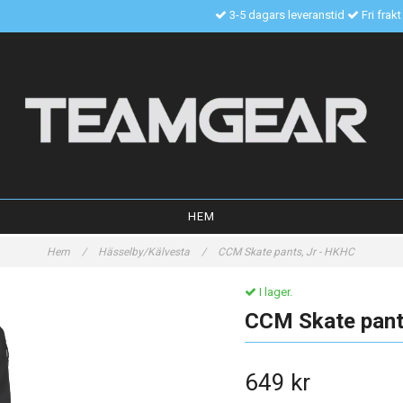
3-5 dagars leveranstid
Fri frak
HEM
Hem
/
Hässelby/Kälvesta
/
CCM Skate pants, Jr - HKHC
I lager.
CCM Skate pant
649 kr