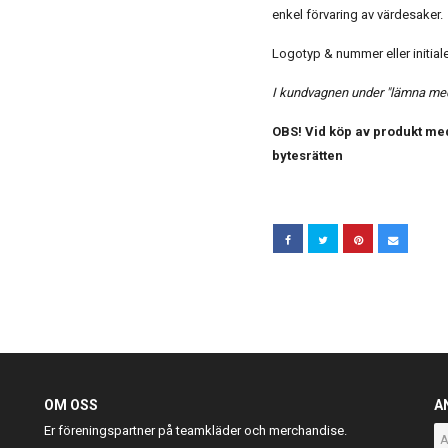
enkel förvaring av värdesaker.
Logotyp & nummer eller initialer
I kundvagnen under "lämna medd
OBS! Vid köp av produkt med
bytesrätten
OM OSS
A
Er föreningspartner på teamkläder och merchandise.