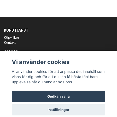
KUNDTJÄNST
Köpvillkor
Kontakt
OM OSS
Er föreningspartner på teamkläder och merchandise.
Vi använder cookies
ANMÄL DIG TILL VÅRT NYHETSBREV
Vi använder cookies för att anpassa det innehåll som
Prenumerera
visas för dig och för att du ska få bästa tänkbara
upplevelse när du handlar hos oss.
Godkänn alla
© Copyright Teamgear
Inställningar
Powered by Quickbutik