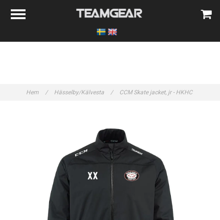
Hem
/
Hässelby/Kälvesta
/
CCM Skate jacket, jr - HKHC