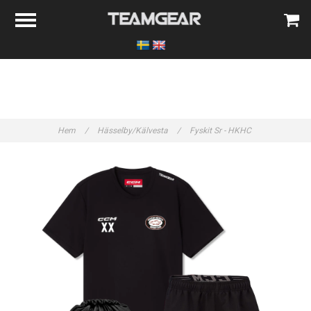
Hem
/
Hässelby/Kälvesta
/
Fyskit Sr - HKHC