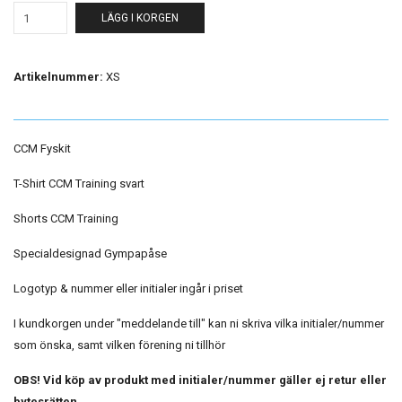
LÄGG I KORGEN
Artikelnummer:
XS
CCM Fyskit
T-Shirt CCM Training svart
Shorts CCM Training
Specialdesignad Gympapåse
Logotyp & nummer eller initialer ingår i priset
I kundkorgen under "meddelande till" kan ni skriva vilka initialer/nummer
som önska, samt vilken förening ni tillhör
OBS! Vid köp av produkt med initialer/nummer gäller ej retur eller
bytesrätten