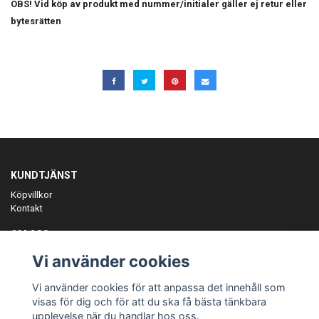
OBS! Vid köp av produkt med nummer/initialer gäller ej retur eller
bytesrätten
KUNDTJÄNST
Köpvillkor
Kontakt
OM OSS
Er föreningspartner på teamkläder och merchandise.
Vi använder cookies
ANMÄL DIG TILL VÅRT NYHETSBREV
Vi använder cookies för att anpassa det innehåll som
Prenumerera
visas för dig och för att du ska få bästa tänkbara
upplevelse när du handlar hos oss.