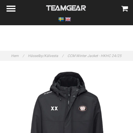
Hem
/
Hässelby/Kälvesta
/
CCM Winter Jacket - HKHC 24/25