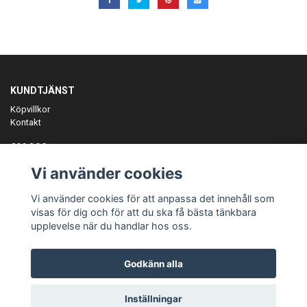
KUNDTJÄNST
Köpvillkor
Kontakt
OM OSS
Er föreningspartner på teamkläder och merchandise.
Vi använder cookies
ANMÄL DIG TILL VÅRT NYHETSBREV
Vi använder cookies för att anpassa det innehåll som
Prenumerera
visas för dig och för att du ska få bästa tänkbara
upplevelse när du handlar hos oss.
Godkänn alla
© Copyright Teamgear
Inställningar