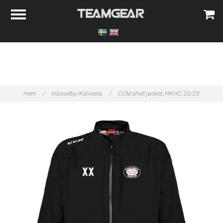
Hem
/
Hässelby/Kälvesta
/
CCM shell jacket, HKHC 22/23