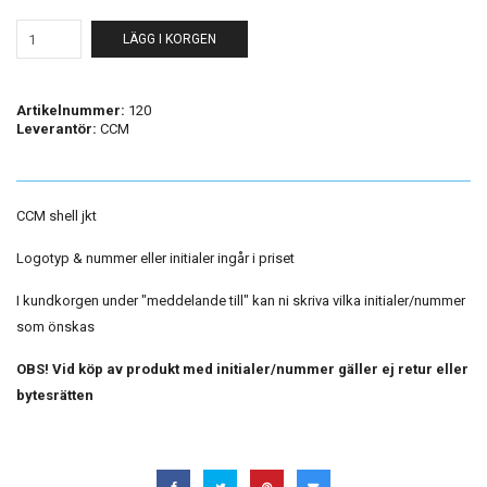
LÄGG I KORGEN
Artikelnummer:
120
Leverantör:
CCM
CCM shell jkt
Logotyp & nummer eller initialer ingår i priset
I kundkorgen under "meddelande till" kan ni skriva vilka initialer/nummer
som önskas
OBS! Vid köp av produkt med initialer/nummer gäller ej retur eller
bytesrätten