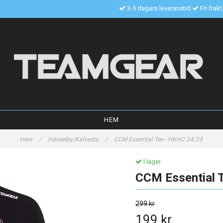
3-5 dagars leveranstid
Fri frak
HEM
Hem
/
Hässelby/Kälvesta
/
CCM Essential Tee - HKHC 24/25
I lager.
CCM Essential 
299 kr
199 kr