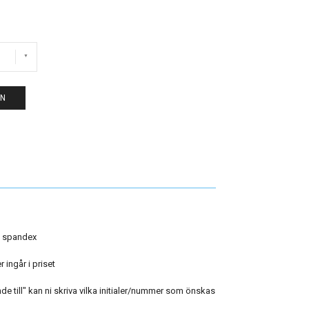
EN
% spandex
 ingår i priset
 till" kan ni skriva vilka initialer/nummer som önskas