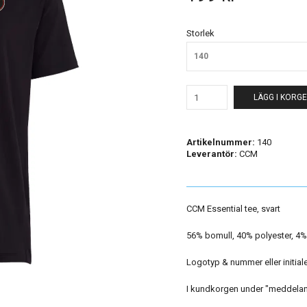
Storlek
140
LÄGG I KORG
Artikelnummer:
140
Leverantör:
CCM
CCM Essential tee, svart
56% bomull, 40% polyester, 4
Logotyp & nummer eller initialer
I kundkorgen under "meddelande