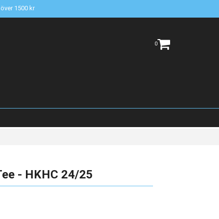
t över 1500 kr
0
Tee - HKHC 24/25