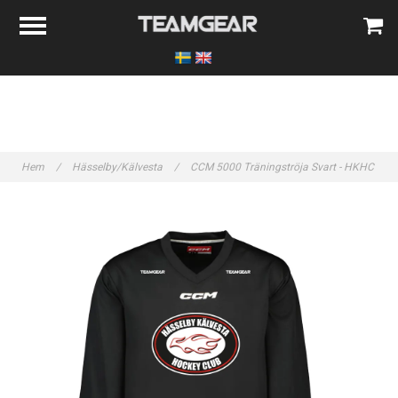
Hem
/
Hässelby/Kälvesta
/
CCM 5000 Träningströja Svart - HKHC