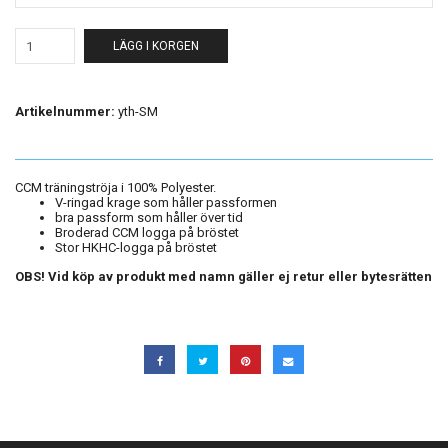
LÄGG I KORGEN
Artikelnummer:
yth-SM
CCM träningströja i 100% Polyester.
V-ringad krage som håller passformen
bra passform som håller över tid
Broderad CCM logga på bröstet
Stor HKHC-logga på bröstet
OBS! Vid köp av produkt med namn gäller ej retur eller bytesrätten