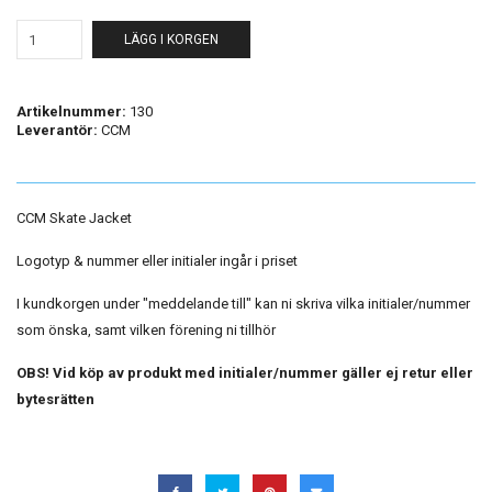
LÄGG I KORGEN
Artikelnummer:
130
Leverantör:
CCM
CCM Skate Jacket
Logotyp & nummer eller initialer ingår i priset
I kundkorgen under "meddelande till" kan ni skriva vilka initialer/nummer
som önska, samt vilken förening ni tillhör
OBS! Vid köp av produkt med initialer/nummer gäller ej retur eller
bytesrätten