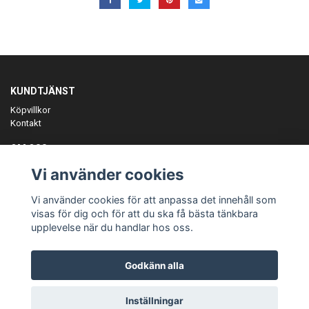
KUNDTJÄNST
Köpvillkor
Kontakt
OM OSS
Er föreningspartner på teamkläder och merchandise.
Vi använder cookies
ANMÄL DIG TILL VÅRT NYHETSBREV
Vi använder cookies för att anpassa det innehåll som
Prenumerera
visas för dig och för att du ska få bästa tänkbara
upplevelse när du handlar hos oss.
Godkänn alla
© Copyright Teamgear
Inställningar