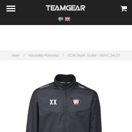
Hem
/
Hässelby/Kälvesta
/
CCM Skate Jacket - HKHC 24/25