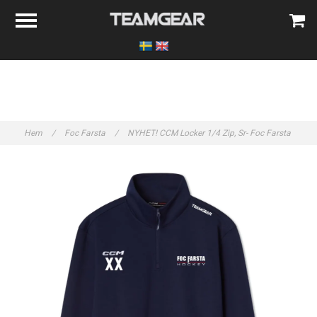
Hem
/
Foc Farsta
/
NYHET! CCM Locker 1/4 Zip, Sr- Foc Farsta