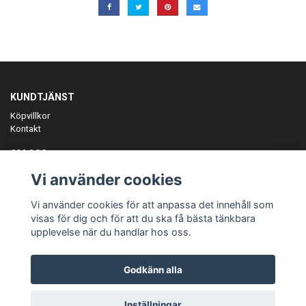
KUNDTJÄNST
Köpvillkor
Kontakt
OM OSS
Er föreningspartner på teamkläder och merchandise.
Vi använder cookies
ANMÄL DIG TILL VÅRT NYHETSBREV
Vi använder cookies för att anpassa det innehåll som
Prenumerera
visas för dig och för att du ska få bästa tänkbara
upplevelse när du handlar hos oss.
Godkänn alla
© Copyright Teamgear
Inställningar