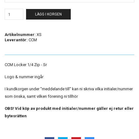
LÄGG I KORGEN
Artikelnummer:
XS
Leverantör:
CCM
CCM Locker 1/4 Zip - Sr
Logo & nummer ingår
I kundkorgen under "meddelande till" kan ni skriva vilka initialer/nummer
som önska, samt vilken förening ni tillhör
OBS! Vid köp av produkt med initialer/nummer gäller ej retur eller
bytesrätten