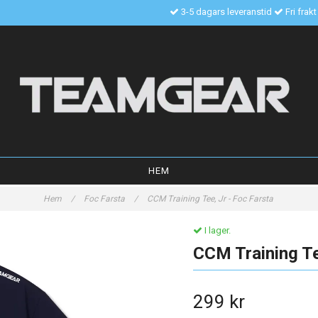
3-5 dagars leveranstid
Fri frak
HEM
Hem
/
Foc Farsta
/
CCM Training Tee, Jr - Foc Farsta
I lager.
CCM Training Te
299 kr