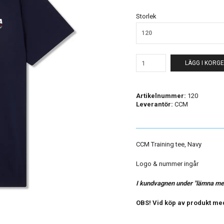
Storlek
120
LÄGG I KORG
Artikelnummer:
120
Leverantör:
CCM
CCM Training tee, Navy
Logo & nummer ingår
I kundvagnen under "lämna me
OBS! Vid köp av produkt med