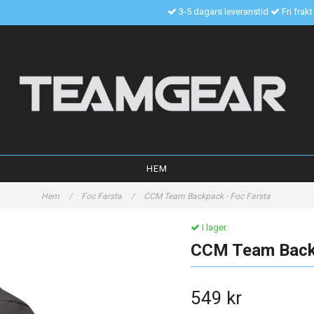
3-5 dagars leveranstid
Fri frak
HEM
Hem
/
Foc Farsta
/
CCM Team Backpack - Foc Farsta
I lager.
CCM Team Backp
549 kr