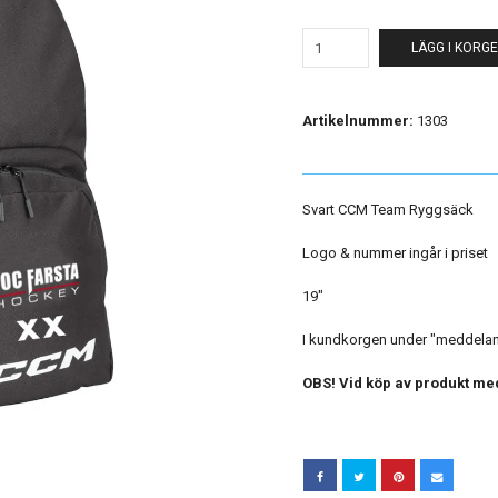
LÄGG I KORG
Artikelnummer:
1303
Svart CCM Team Ryggsäck
Logo & nummer ingår i priset
19"
I kundkorgen under "meddeland
OBS! Vid köp av produkt med