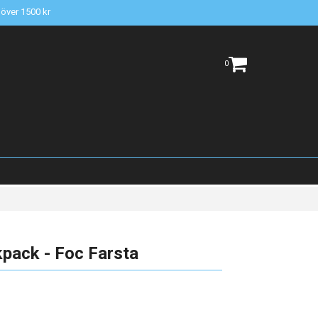
t över 1500 kr
0
ack - Foc Farsta