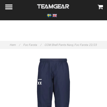
Hem
/
Foc Farsta
/
CCM Shell Pants Navy, Foc Farsta 22/23