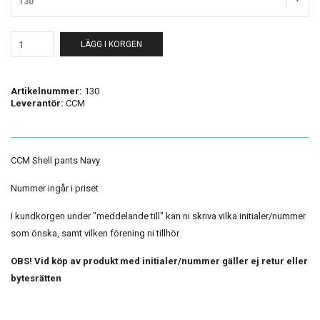
130
LÄGG I KORGEN
Artikelnummer:
130
Leverantör:
CCM
CCM Shell pants Navy
Nummer ingår i priset
I kundkorgen under "meddelande till" kan ni skriva vilka initialer/nummer
som önska, samt vilken förening ni tillhör
OBS! Vid köp av produkt med initialer/nummer gäller ej retur eller
bytesrätten