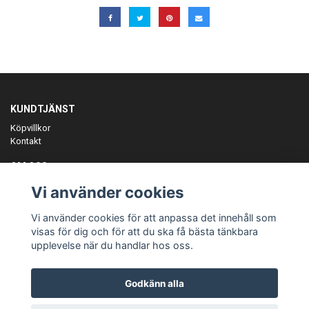
KUNDTJÄNST
Köpvillkor
Kontakt
OM OSS
Er föreningspartner på teamkläder och merchandise.
Vi använder cookies
ANMÄL DIG TILL VÅRT NYHETSBREV
Vi använder cookies för att anpassa det innehåll som
Prenumerera
visas för dig och för att du ska få bästa tänkbara
upplevelse när du handlar hos oss.
Godkänn alla