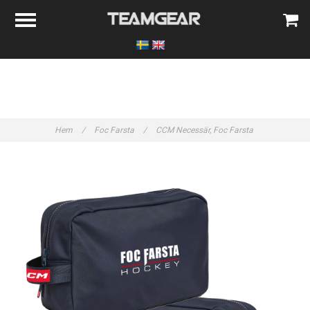
Hem
/
Foc Farsta
/
CCM Necessär, Foc Farsta