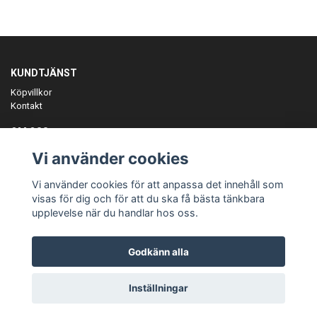
KUNDTJÄNST
Köpvillkor
Kontakt
OM OSS
Er föreningspartner på teamkläder och merchandise.
Vi använder cookies
ANMÄL DIG TILL VÅRT NYHETSBREV
Vi använder cookies för att anpassa det innehåll som
Prenumerera
visas för dig och för att du ska få bästa tänkbara
upplevelse när du handlar hos oss.
Godkänn alla
© Copyright Teamgear
Inställningar
Powered by Quickbutik