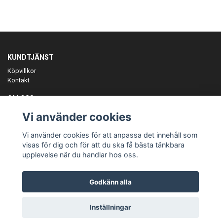
KUNDTJÄNST
Köpvillkor
Kontakt
OM OSS
Er föreningspartner på teamkläder och merchandise.
Vi använder cookies
ANMÄL DIG TILL VÅRT NYHETSBREV
Vi använder cookies för att anpassa det innehåll som
Prenumerera
visas för dig och för att du ska få bästa tänkbara
upplevelse när du handlar hos oss.
Godkänn alla
© Copyright Teamgear
Inställningar
Powered by Quickbutik