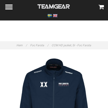
Hem
/
Foc Farsta
/
CCM HD jacket, Sr - Foc Farsta