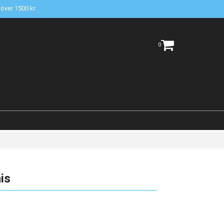
t över 1500 kr
0
is