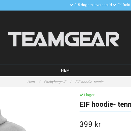
3-5 dagars leveranstid
Fri frak
HEM
Hem
/
Enebybergs IF
/
EIF hoodie- tennis
I lager.
EIF hoodie- tenn
399 kr