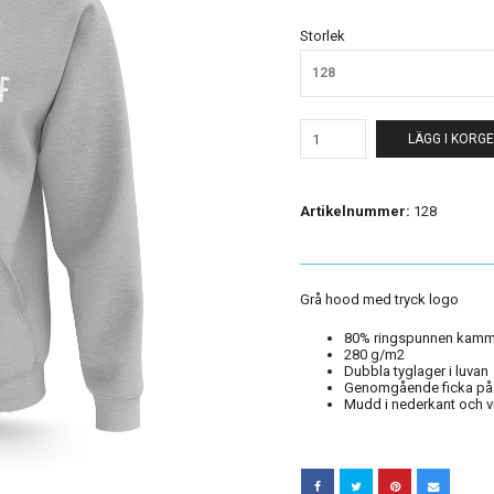
Storlek
128
LÄGG I KORG
Artikelnummer:
128
Grå hood med tryck logo
80% ringspunnen kamm
280 g/m2
Dubbla tyglager i luvan
Genomgående ficka p
Mudd i nederkant och v