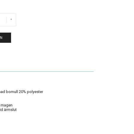
EN
ad bomull 20% polyester
å magen
id ärmslut