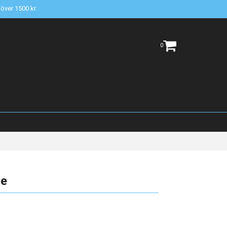
t över 1500 kr
0
se