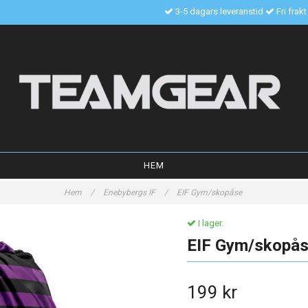
3-5 dagars leveranstid
Fri frak
HEM
Hem
/
Enebybergs IF
/
EIF Gym/skopåse
I lager.
EIF Gym/skopå
199 kr