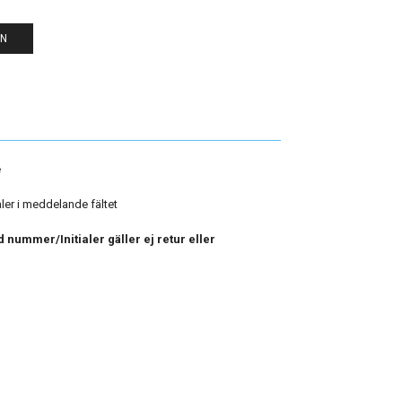
EN
e
aler i meddelande fältet
 nummer/Initialer gäller ej retur eller