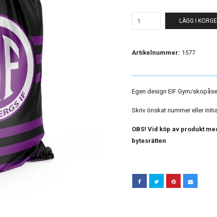
LÄGG I KORG
Artikelnummer:
1577
Egen design EIF Gym/skopås
Skriv önskat nummer eller initi
OBS! Vid köp av produkt med
bytesrätten