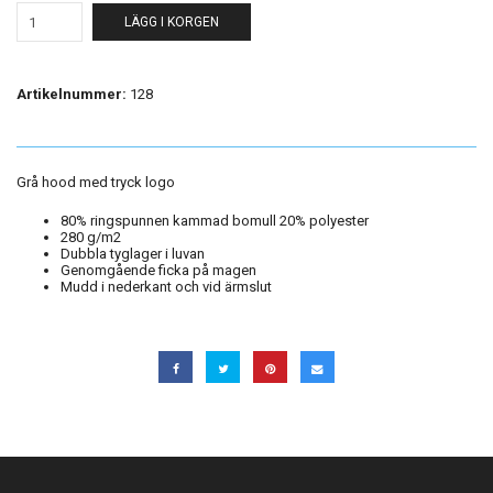
LÄGG I KORGEN
Artikelnummer:
128
Grå hood med tryck logo
80% ringspunnen kammad bomull 20% polyester
280 g/m2
Dubbla tyglager i luvan
Genomgående ficka på magen
Mudd i nederkant och vid ärmslut