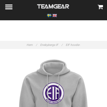
Hem
/
Enebybergs IF
/
EIF hoodie-