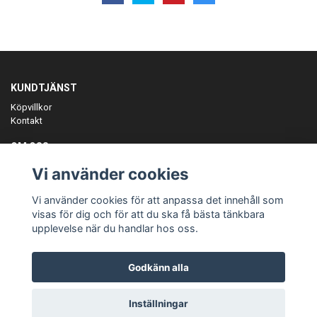
KUNDTJÄNST
Köpvillkor
Kontakt
OM OSS
Er föreningspartner på teamkläder och merchandise.
Vi använder cookies
ANMÄL DIG TILL VÅRT NYHETSBREV
Vi använder cookies för att anpassa det innehåll som
Prenumerera
visas för dig och för att du ska få bästa tänkbara
upplevelse när du handlar hos oss.
Godkänn alla
© Copyright Teamgear
Inställningar
Powered by Quickbutik