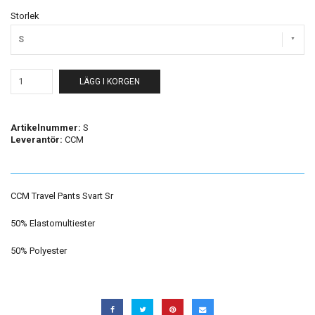
Storlek
S
LÄGG I KORGEN
Artikelnummer:
S
Leverantör:
CCM
CCM Travel Pants Svart Sr
50% Elastomultiester
50% Polyester