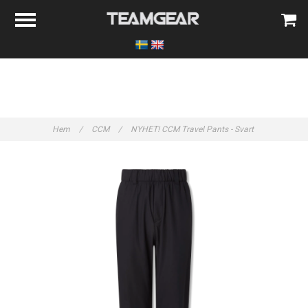
Hem
/
CCM
/
NYHET! CCM Travel Pants - Svart