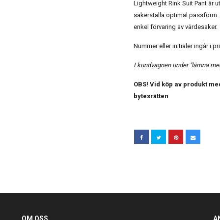
Lightweight Rink Suit Pant är 
säkerställa optimal passform. 
enkel förvaring av värdesaker.
Nummer eller initialer ingår i pr
I kundvagnen under "lämna medd
OBS! Vid köp av produkt med
bytesrätten
OM OSS
A