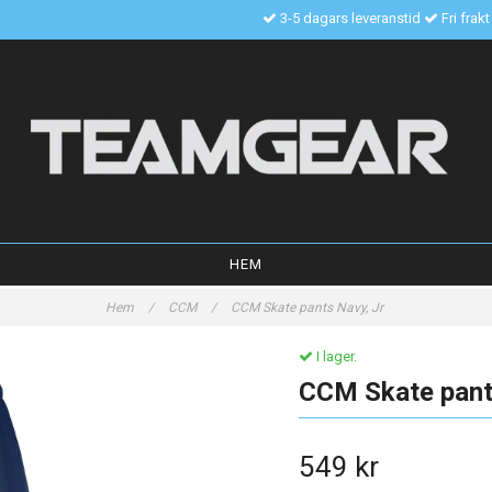
3-5 dagars leveranstid
Fri frak
HEM
Hem
/
CCM
/
CCM Skate pants Navy, Jr
I lager.
CCM Skate pant
549 kr