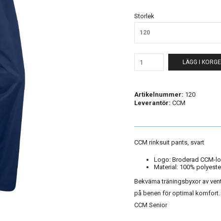
Storlek
120
LÄGG I KORG
Artikelnummer:
120
Leverantör:
CCM
CCM rinksuit pants, svart
Logo: Broderad CCM-lo
Material: 100% polyest
Bekväma träningsbyxor av vent
på benen för optimal komfort
CCM Senior