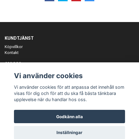
KUNDTJÄNST
Köpvillkor
Kontakt
OM OSS
Er föreningspartner på teamkläder och merchandise.
Vi använder cookies
ANMÄL DIG TILL VÅRT NYHETSBREV
Vi använder cookies för att anpassa det innehåll som
Prenumerera
visas för dig och för att du ska få bästa tänkbara
upplevelse när du handlar hos oss.
Godkänn alla
© Copyright Teamgear
Inställningar
Powered by Quickbutik