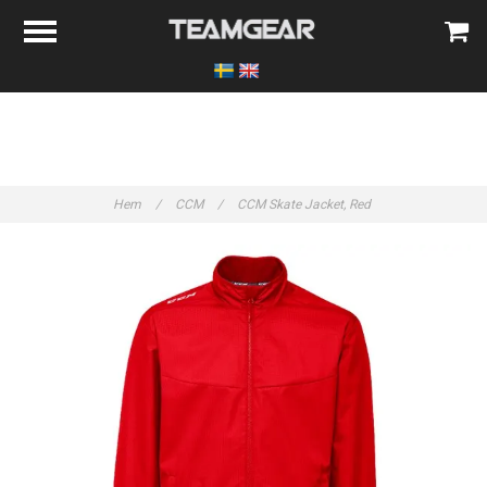
Hem
/
CCM
/
CCM Skate Jacket, Red