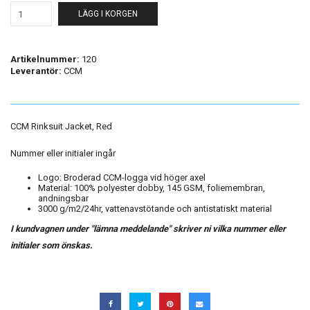
LÄGG I KORGEN
Artikelnummer:
120
Leverantör:
CCM
CCM Rinksuit Jacket, Red
Nummer eller initialer ingår
Logo: Broderad CCM-logga vid höger axel
Material: 100% polyester dobby, 145 GSM, foliemembran,
andningsbar
3000 g/m2/24hr, vattenavstötande och antistatiskt material
I kundvagnen under "lämna meddelande" skriver ni vilka nummer eller
initialer som önskas.