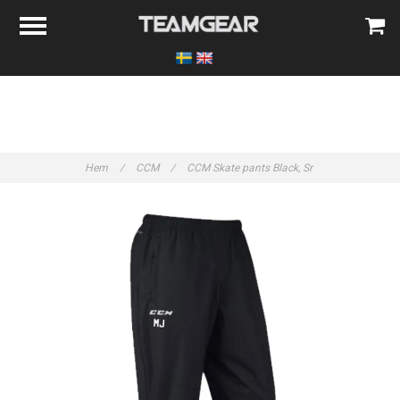
Hem
/
CCM
/
CCM Skate pants Black, Sr