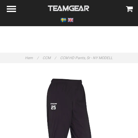
Hem
/
CCM
/
CCM HD Pants, Sr - NY MODELL