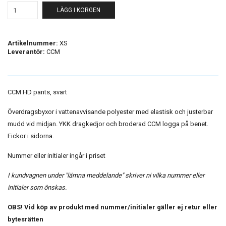
LÄGG I KORGEN
Artikelnummer:
XS
Leverantör:
CCM
CCM HD pants, svart
Överdragsbyxor i vattenavvisande polyester med elastisk och justerbar
mudd vid midjan. YKK dragkedjor och broderad CCM logga på benet.
Fickor i sidorna.
Nummer eller initialer ingår i priset
I kundvagnen under "lämna meddelande" skriver ni vilka nummer eller
initialer som önskas.
OBS! Vid köp av produkt med nummer/initialer gäller ej retur eller
bytesrätten