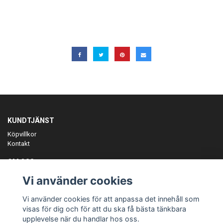
KUNDTJÄNST
Köpvillkor
Kontakt
OM OSS
Er föreningspartner på teamkläder och merchandise.
Vi använder cookies
ANMÄL DIG TILL VÅRT NYHETSBREV
Vi använder cookies för att anpassa det innehåll som
Prenumerera
visas för dig och för att du ska få bästa tänkbara
upplevelse när du handlar hos oss.