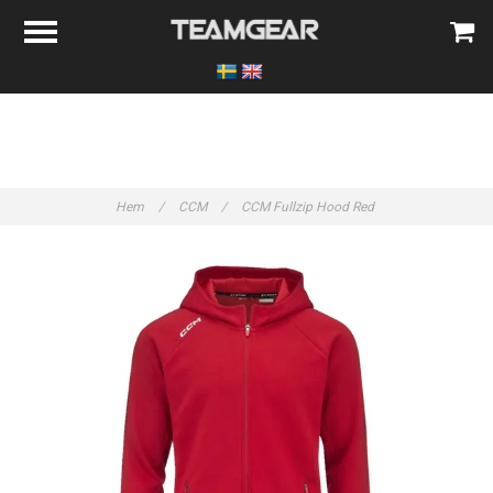
Hem
/
CCM
/
CCM Fullzip Hood Red