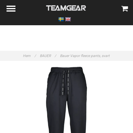
Hem
/
BAUER
/
Bauer Vapor fleece pants, svart