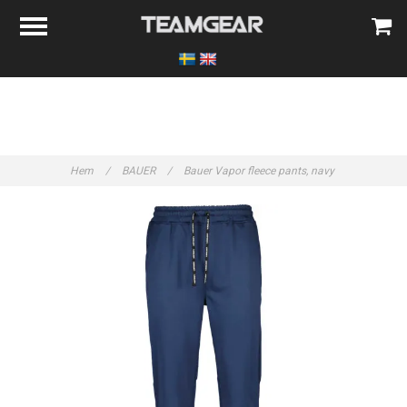
Hem
/
BAUER
/
Bauer Vapor fleece pants, navy