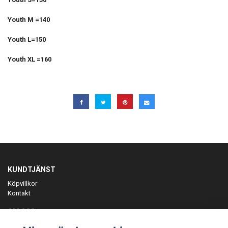
Youth M =140
Youth L=150
Youth XL =160
KUNDTJÄNST
Köpvillkor
Kontakt
OM OSS
Er föreningspartner på teamkläder och merchandise.