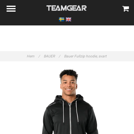
Hem
/
BAUER
/
Bauer Fullzip hoodie, svart