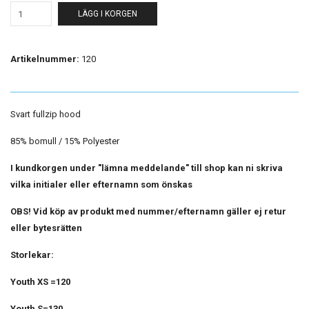
LÄGG I KORGEN
Artikelnummer:
120
Svart fullzip hood
85% bomull / 15% Polyester
I kundkorgen under "lämna meddelande" till shop kan ni skriva
vilka initialer eller efternamn som önskas
OBS! Vid köp av produkt med nummer/efternamn gäller ej retur
eller bytesrätten
Storlekar:
Youth XS =120
Youth S=130