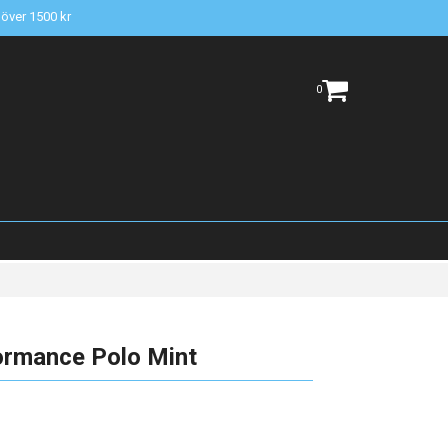
t över 1500 kr
0
ormance Polo Mint