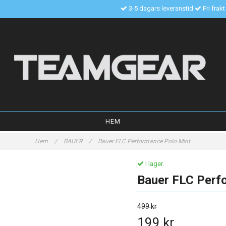
3-5 dagars leveranstid
Fri frak
HEM
Hem
/
BAUER
/
Bauer FLC Performance Polo Mint
I lager.
Bauer FLC Perf
499 kr
199 kr