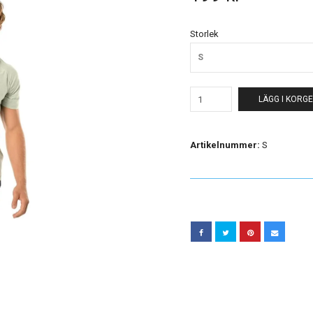
Storlek
S
LÄGG I KORG
Artikelnummer:
S