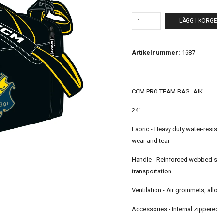
LÄGG I KORG
Artikelnummer:
1687
CCM PRO TEAM BAG -AIK
24"
Fabric - Heavy duty water-resis
wear and tear
Handle - Reinforced webbed sid
transportation
Ventilation - Air grommets, al
Accessories - Internal zipper