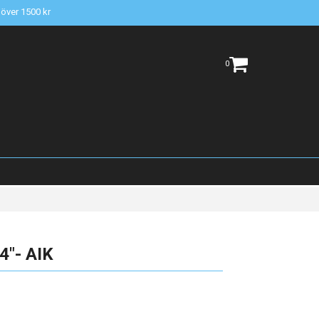
t över 1500 kr
0
4"- AIK