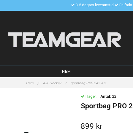
3-5 dagars leveranstid
Fri frak
HEM
Hem
/
AIK Hockey
/
Sportbag PRO 24"- AIK
I lager.
Antal:
22
Sportbag PRO 2
899 kr