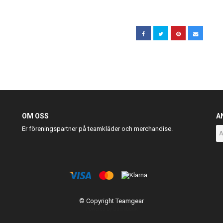
OM OSS
A
Er föreningspartner på teamkläder och merchandise.
© Copyright Teamgear
Powered by Quickbutik