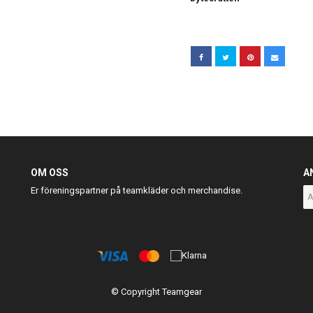
OM OSS
A
Er föreningspartner på teamkläder och merchandise.
© Copyright Teamgear
Powered by Quickbutik