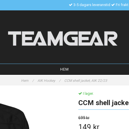
3-5 dagars leveranstid
Fri frak
HEM
Hem
/
AIK Hockey
/
CCM shell jacket, AIK 22/23
I lager.
CCM shell jacke
699 kr
149 kr