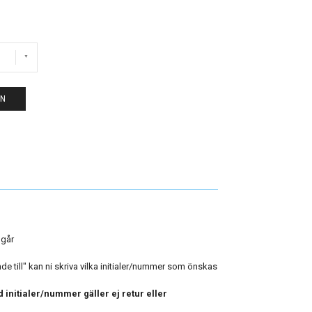
EN
ngår
 till" kan ni skriva vilka initialer/nummer som önskas
 initialer/nummer gäller ej retur eller