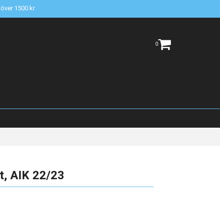
t över 1500 kr
0
t, AIK 22/23