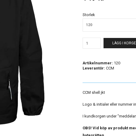
Storlek
120
LÄGG I KORG
Artikelnummer:
120
Leverantör:
CCM
CCM shell jkt
Logo & initialer eller nummer i
I kundkorgen under "meddelande
OBS! Vid köp av produkt med
bytesrätten