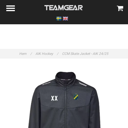
Hem
/
AIK Hockey
/
CCM Skate Jacket - AIK 24/25