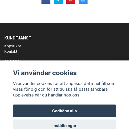
KUNDTJÄNST
Köpvillkor
Kontakt
OM OSS
Er föreningspartner på teamkläder och merchandise.
Vi använder cookies
ANMÄL DIG TILL VÅRT NYHETSBREV
Vi använder cookies för att anpassa det innehåll som
Prenumerera
visas för dig och för att du ska få bästa tänkbara
upplevelse när du handlar hos oss.
Godkänn alla
© Copyright Teamgear
Inställningar