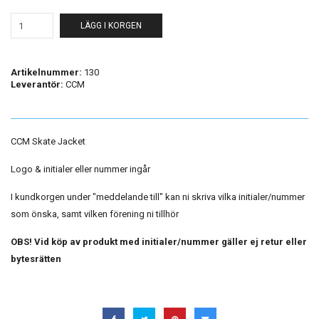
LÄGG I KORGEN
Artikelnummer:
130
Leverantör:
CCM
CCM Skate Jacket
Logo & initialer eller nummer ingår
I kundkorgen under "meddelande till" kan ni skriva vilka initialer/nummer
som önska, samt vilken förening ni tillhör
OBS! Vid köp av produkt med initialer/nummer gäller ej retur eller
bytesrätten