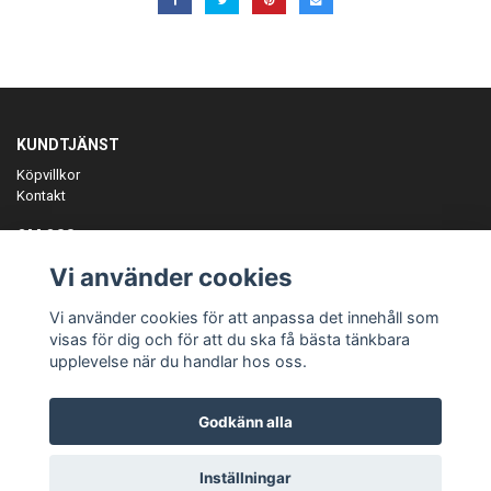
KUNDTJÄNST
Köpvillkor
Kontakt
OM OSS
Er föreningspartner på teamkläder och merchandise.
Vi använder cookies
ANMÄL DIG TILL VÅRT NYHETSBREV
Vi använder cookies för att anpassa det innehåll som
Prenumerera
visas för dig och för att du ska få bästa tänkbara
upplevelse när du handlar hos oss.
Godkänn alla
© Copyright Teamgear
Inställningar