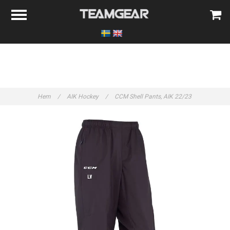
Hem
/
AIK Hockey
/
CCM Shell Pants, AIK 22/23