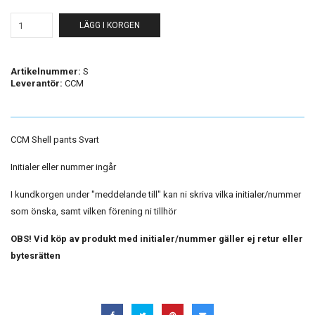
LÄGG I KORGEN
Artikelnummer:
S
Leverantör:
CCM
CCM Shell pants Svart
Initialer eller nummer ingår
I kundkorgen under "meddelande till" kan ni skriva vilka initialer/nummer
som önska, samt vilken förening ni tillhör
OBS! Vid köp av produkt med initialer/nummer gäller ej retur eller
bytesrätten