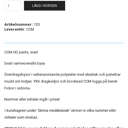
LÄGG I KORGEN
Artikelnummer:
120
Leverantör:
CCM
CCM HD pants, svart
Svart värmeoveralls byxa
Överdragsbyxor i vattenavvisande polyester med elastisk och justerbar
mudd vid midjan. YKK dragkedjor och broderad CCM logga på benet.
Fickor i sidorna.
Nummer eller initialer ingår i priset
I kundvagnen under "lämna meddelande" skriver ni vilka nummer eller
initialer som önskas.