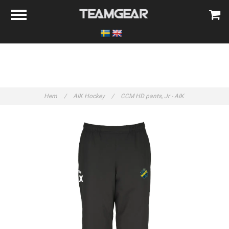
Hem
/
AIK Hockey
/
CCM HD pants, Jr - AIK