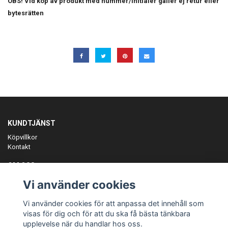
OBS! Vid köp av produkt med nummer/initialer gäller ej retur eller
bytesrätten
KUNDTJÄNST
Köpvillkor
Kontakt
OM OSS
Er föreningspartner på teamkläder och merchandise.
Vi använder cookies
ANMÄL DIG TILL VÅRT NYHETSBREV
Vi använder cookies för att anpassa det innehåll som
Prenumerera
visas för dig och för att du ska få bästa tänkbara
upplevelse när du handlar hos oss.