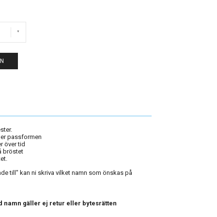
EN
ster.
ler passformen
 över tid
 bröstet
et.
e till" kan ni skriva vilket namn som önskas på
 namn gäller ej retur eller bytesrätten