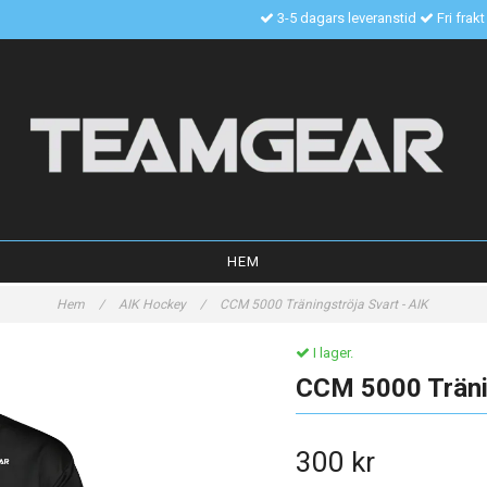
3-5 dagars leveranstid
Fri frak
HEM
Hem
/
AIK Hockey
/
CCM 5000 Träningströja Svart - AIK
I lager.
CCM 5000 Tränin
300 kr