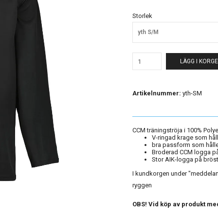
Storlek
yth S/M
LÄGG I KORG
Artikelnummer:
yth-SM
CCM träningströja i 100% Polye
V-ringad krage som hål
bra passform som håller
Broderad CCM logga på
Stor AIK-logga på bröst
I kundkorgen under "meddeland
ryggen
OBS! Vid köp av produkt med