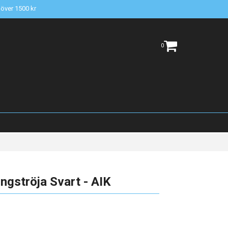
t över 1500 kr
0
gströja Svart - AIK