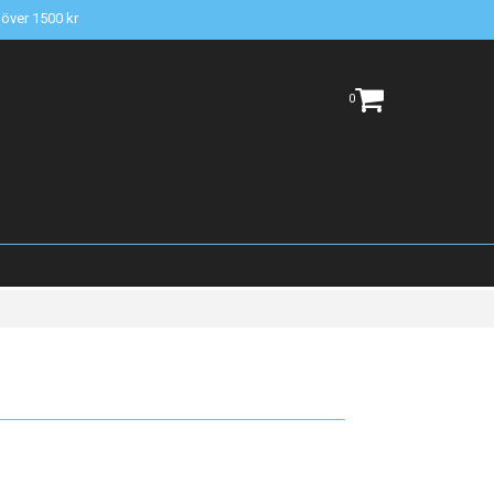
t över 1500 kr
0