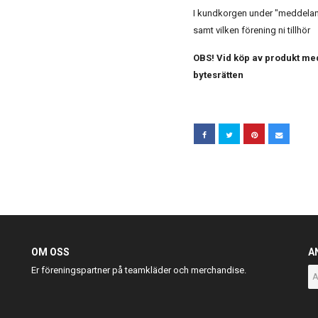
I kundkorgen under "meddelande
samt vilken förening ni tillhör
OBS! Vid köp av produkt med
bytesrätten
OM OSS
A
Er föreningspartner på teamkläder och merchandise.