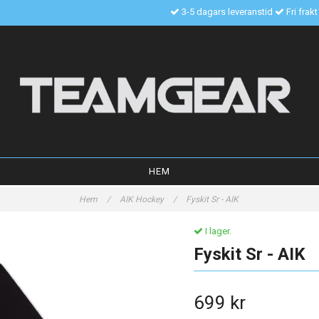
3-5 dagars leveranstid
Fri frak
HEM
Hem
/
AIK Hockey
/
Fyskit Sr - AIK
I lager.
Fyskit Sr - AIK
699 kr